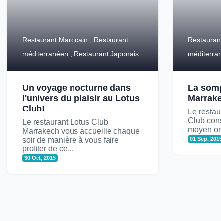
Restaurant Marocain , Restaurant
Restauran
méditerranéen , Restaurant Japonais
méditerra
Un voyage nocturne dans
La somp
l'univers du plaisir au Lotus
Marrake
Club!
Le restau
Club cons
Le restaurant Lotus Club
moyen orie
Marrakech vous accueille chaque
soir de manière à vous faire
01 Sep, 201
profiter de ce...
30 Oct, 2015