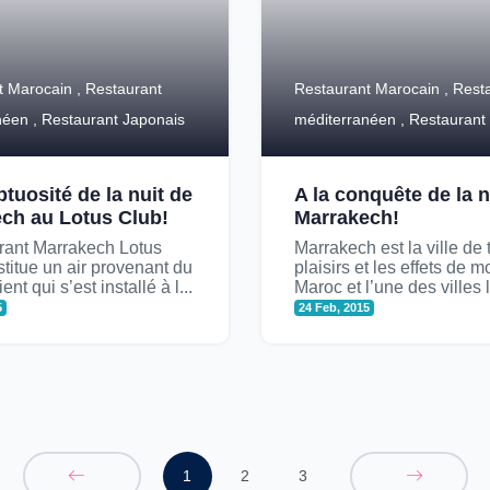
t Marocain , Restaurant
Restaurant Marocain , Rest
néen , Restaurant Japonais
méditerranéen , Restaurant
tuosité de la nuit de
A la conquête de la n
ch au Lotus Club!
Marrakech!
rant Marrakech Lotus
Marrakech est la ville de 
titue un air provenant du
plaisirs et les effets de 
nt qui s’est installé à l...
Maroc et l’une des villes l
5
24 Feb, 2015
1
2
3