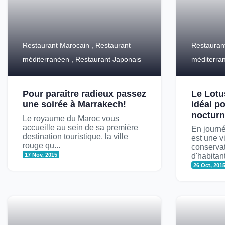
Restaurant Marocain , Restaurant
Restauran
méditerranéen , Restaurant Japonais
méditerra
Pour paraître radieux passez
Le Lotus
une soirée à Marrakech!
idéal po
noctur
Le royaume du Maroc vous
accueille au sein de sa première
En journé
destination touristique, la ville
est une v
rouge qu...
conserva
17 Nov, 2015
d'habitant
26 Oct, 201