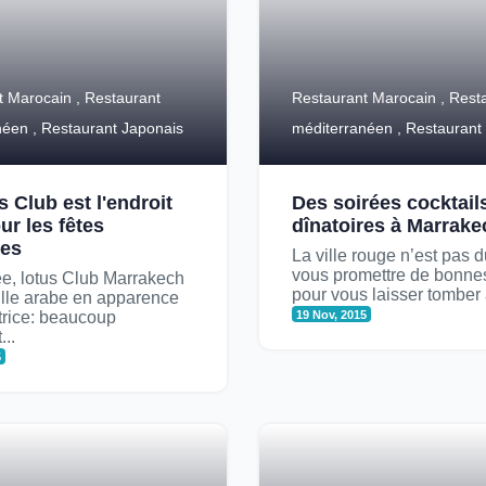
t Marocain , Restaurant
Restaurant Marocain , Rest
néen , Restaurant Japonais
méditerranéen , Restaurant
 Club est l'endroit
Des soirées cocktails
ur les fêtes
dînatoires à Marrake
nes
La ville rouge n’est pas 
vous promettre de bonne
e, lotus Club Marrakech
pour vous laisser tomber à 
ille arabe en apparence
trice: beaucoup
19 Nov, 2015
...
5