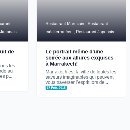
aurant
Restaurant Marocain , Restaurant
 Japonais
méditerranéen , Restaurant Japonais
uit de
Le portrait même d'une
soirée aux allures exquises
à Marrakech!
tous les
mode au
Marrakech est la ville de toutes les
es p...
saveurs imaginables qui peuvent
vous traverser l’esprit lors de...
17 Feb, 2015