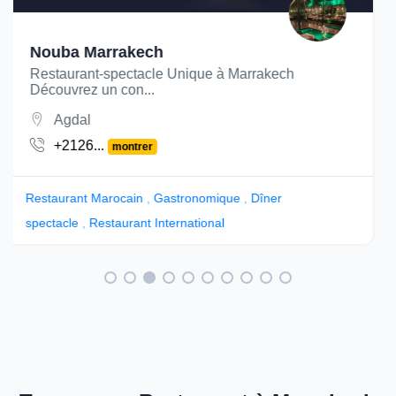
Mazel Café
Mazel Café : Une Fusion Gourmande à Marrakech
Découvrez...
Médina
+212...
montrer
Restaurant Marocain
,
Libanais