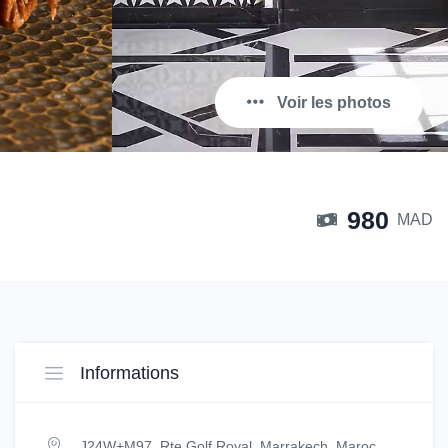
Voir les photos
980
MAD
Informations
J24W+M97, Rte Golf Royal, Marrakech, Maroc