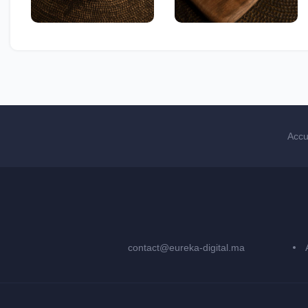
Accu
contact@eureka-digital.ma