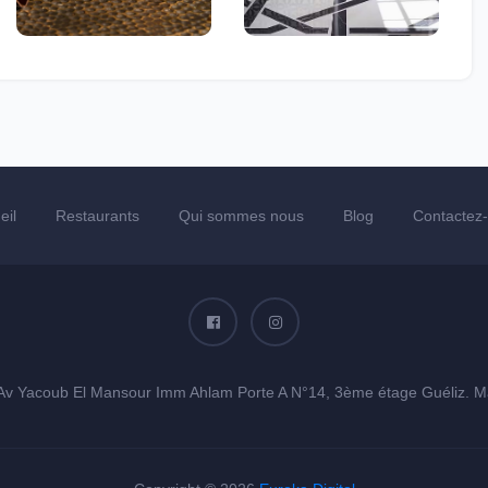
eil
Restaurants
Qui sommes nous
Blog
Contactez
Av Yacoub El Mansour Imm Ahlam Porte A N°14, 3ème étage Guéliz. M