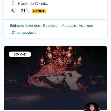
Route de l'Ourika
+ 212...
montrer
Bâtiment historique
,
Restaurant Marocain
,
Asiatique
,
Dîner spectacle
500 MAD