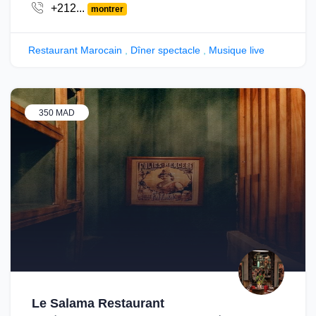
+212...
montrer
Restaurant Marocain
,
Dîner spectacle
,
Musique live
350 MAD
Le Salama Restaurant