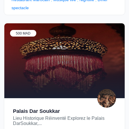
spectacle
500 MAD
Palais Dar Soukkar
Lieu Historique Réinventé Explorez le Palais
DarSoukkar,...