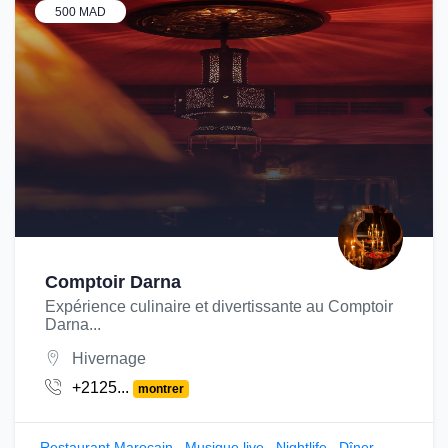
500 MAD
Comptoir Darna
Expérience culinaire et divertissante au Comptoir
Darna...
Hivernage
+2125...
montrer
Restaurant Marocain
,
Musique live
,
Nightlife
,
Dîner