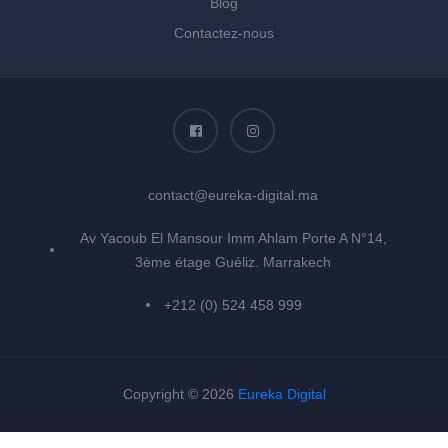
Blog
Contactez-nous
contact@eureka-digital.ma
Av Yacoub El Mansour Imm Ahlam Porte A N°14,
3ème étage Guéliz. Marrakech
+212 (0) 524 458 999
Copyright © 2026
Eureka Digital