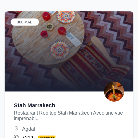
300 MAD
Stah Marrakech
Restaurant Rooftop Stah Marrakech Avec une vue
imprenabl...
Agdal
+212...