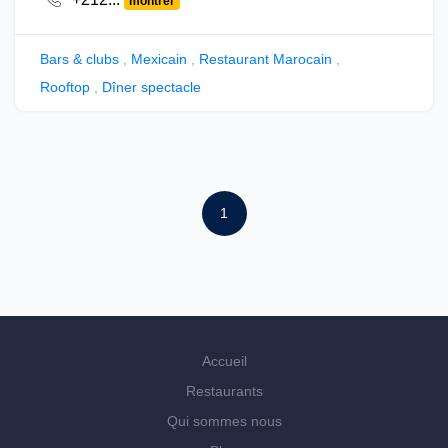
montrer
Bars & clubs
,
Mexicain
,
Restaurant Marocain
,
Rooftop
,
Dîner spectacle
1
Accueil
Restaurants
Qui sommes nous