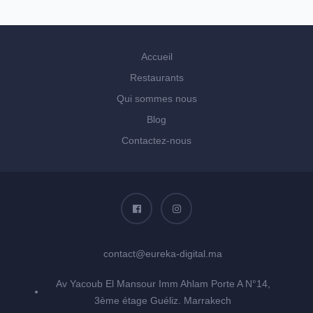
Accueil
Restaurants
Qui sommes nous
Blog
Contactez-nous
contact@eureka-digital.ma
Av Yacoub El Mansour Imm Ahlam Porte A N°14,
3ème étage Guéliz. Marrakech