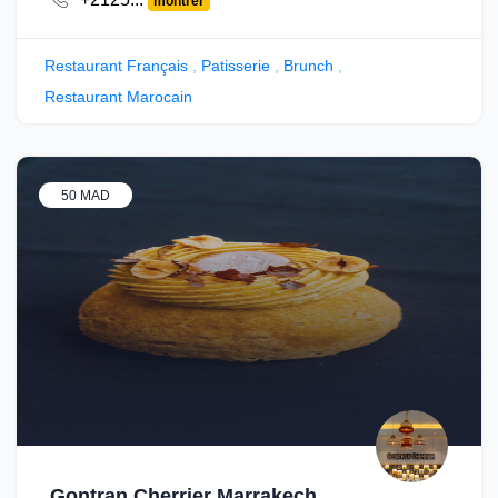
montrer
Restaurant Français
,
Patisserie
,
Brunch
,
Restaurant Marocain
50 MAD
Gontran Cherrier Marrakech