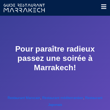
Pour paraître radieux
passez une soirée à
Marrakech!
Restaurant Marocain
,
Restaurant méditerranéen
,
Restaurant
Japonais