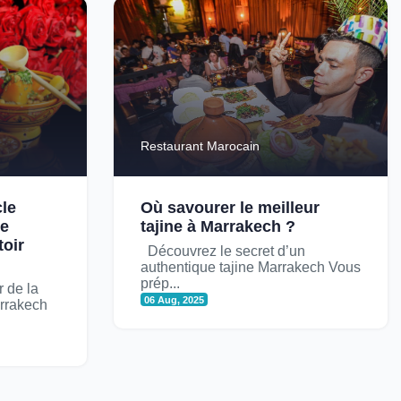
Restaurant Marocain
le
Où savourer le meilleur
ée
tajine à Marrakech ?
toir
Découvrez le secret d’un
authentique tajine Marrakech Vous
prép...
 de la
06 Aug, 2025
arrakech