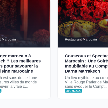
t Marocain
Restaurant Marocain
ger marocain à
Couscous et Spectac
ch ? Les meilleures
Marocain : Une Soir
s pour savourer la
Inoubliable au Comp
uisine marocaine
Darna Marrakech
 est sans doute l’une
Un lieu mythique au cœur
eures villes du monde
Ville Rouge Parler de M
vrir la vraie c...
sans évoquer le Compt...
5
08 Oct, 2025