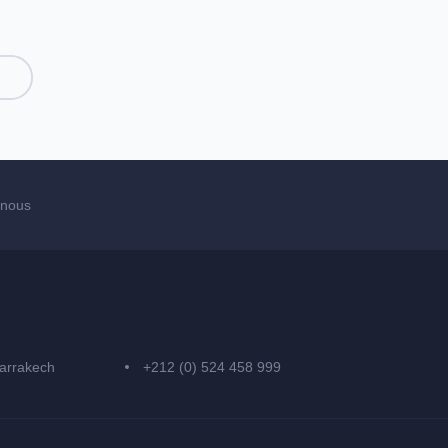
-nous
arrakech
+212 (0) 524 458 999