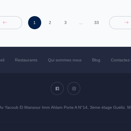
1
2
3
...
33
eil
Restaurants
Qui sommes nous
Blog
Contactez
Av Yacoub El Mansour Imm Ahlam Porte A N°14, 3ème étage Guéliz. M