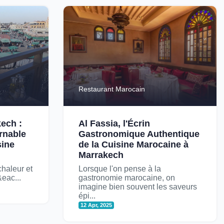
Restaurant Marocain
kech :
Al Fassia, l'Écrin
rnable
Gastronomique Authentique
sine
de la Cuisine Marocaine à
Marrakech
chaleur et
Lorsque l'on pense à la
eac...
gastronomie marocaine, on
imagine bien souvent les saveurs
épi...
12 Apr, 2025