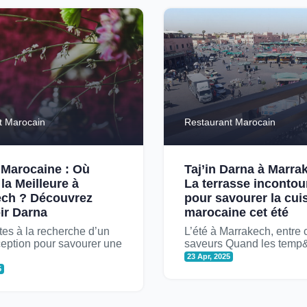
t Marocain
Restaurant Marocain
a Marocaine : Où
Taj’in Darna à Marra
la Meilleure à
La terrasse incontou
ech ? Découvrez
pour savourer la cui
ir Darna
marocaine cet été
tes à la recherche d’un
L’été à Marrakech, entre 
ception pour savourer une
saveurs Quand les temp&
23 Apr, 2025
5