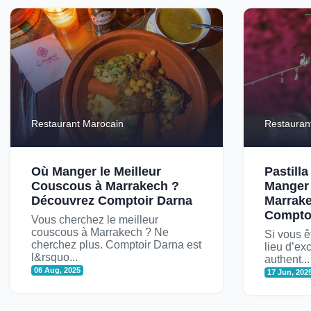
Restaurant Marocain
Restauran
Où Manger le Meilleur
Pastill
Couscous à Marrakech ?
Manger 
Découvrez Comptoir Darna
Marrak
Compto
Vous cherchez le meilleur
couscous à Marrakech ? Ne
Si vous ê
cherchez plus. Comptoir Darna est
lieu d’ex
l&rsquo...
authent...
06 Aug, 2025
17 Jun, 202