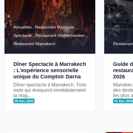
Actualités , Restaurant Marocain ,
Spectacle , Restaurant méditerranéen ,
Restaurant Marrakech
Restauran
Dîner Spectacle à Marrakech
Guide d
: L'expérience sensorielle
restaur
unique du Comptoir Darna
2026
Dîner spectacle à Marrakech. Trois
Marrakech
mots qui évoquent immédiatement
des dest
la mag...
les plus 
08 Apr, 2026
01 Apr, 202