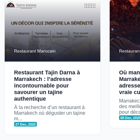
Restaurant Marocain
Restauran
Restaurant Tajin Darna à
Où man
Marrakech : l’adresse
Marrake
incontournable pour
adresse
savourer un tajine
vraie c
authentique
Marrakech
des meill
À la recherche d’un restaurant à
pour décou
Marrakech où déguster un tajine
m...
08 Dec, 202
27 Dec, 2025