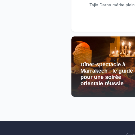
Tajin Darna mérite plein
Dîner-spectacle à
Marrakech : le guide
pour une soirée
orientale réussie
Accu