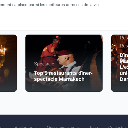
ement sa place parmi les meilleures adresses de la ville.
Actu
Maro
Res
Res
Dîn
Mar
Spectacle
L'e
Top 5 restaurants dîner-
uni
spectacle Marrakech
Da
eil
Restaurants
Qui sommes nous
Blog
Contactez