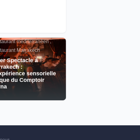
alités , Restaurant
cain , Spectacle ,
taurant méditerranéen ,
taurant Marrakech
er Spectacle à
rakech :
xpérience sensorielle
que du Comptoir
rna
-nous