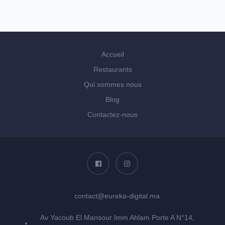
Accueil
Restaurants
Qui sommes nous
Blog
Contactez-nous
contact@eureka-digital.ma
Av Yacoub El Mansour Imm Ahlam Porte A N°14,