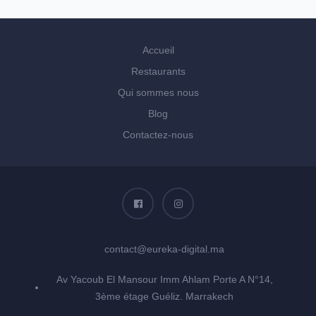
Accueil
Restaurants
Qui sommes nous
Blog
Contactez-nous
contact@eureka-digital.ma
Av Yacoub El Mansour Imm Ahlam Porte A N°14,
3ème étage Guéliz. Marrakech