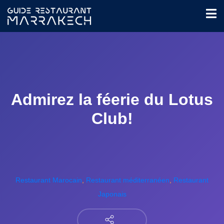
Admirez la féerie du Lotus
Club!
Restaurant Marocain
,
Restaurant méditerranéen
,
Restaurant
Japonais