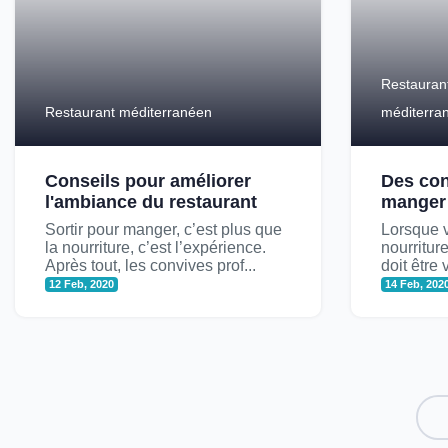
Restauran
Restaurant méditerranéen
méditerra
Conseils pour améliorer
Des con
l'ambiance du restaurant
manger
Sortir pour manger, c’est plus que
Lorsque v
la nourriture, c’est l’expérience.
nourritur
Après tout, les convives prof...
doit être
12 Feb, 2020
14 Feb, 202