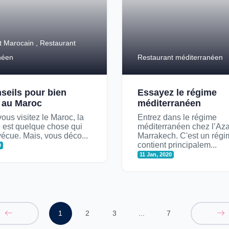
t Marocain , Restaurant
néen
Restaurant méditerranéen
seils pour bien
Essayez le régime
 au Maroc
méditerranéen
ous visitez le Maroc, la
Entrez dans le régime
e est quelque chose qui
méditerranéen chez l’Aza
 vécue. Mais, vous déco...
Marrakech. C'est un régi
contient principalem...
0
11 Jan, 2020
1
2
3
...
7