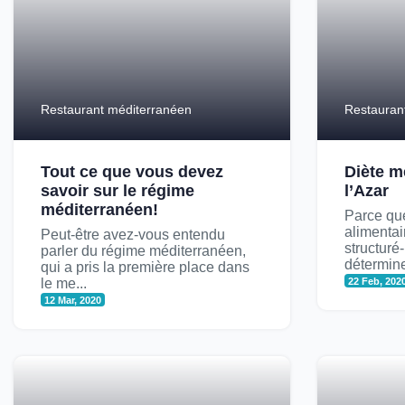
Restaurant méditerranéen
Restauran
Tout ce que vous devez
Diète m
savoir sur le régime
l’Azar
méditerranéen!
Parce que
alimentai
Peut-être avez-vous entendu
structuré
parler du régime méditerranéen,
détermine
qui a pris la première place dans
le me...
22 Feb, 202
12 Mar, 2020