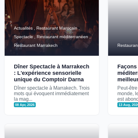
Actualités , Restaurant Marocain ,
Spectacle , Restaurant méditerranéen ,
Restaurant Marrakech
Restauran
Dîner Spectacle à Marrakech
Façons 
: L'expérience sensorielle
méditer
unique du Comptoir Darna
meilleu
Dîner spectacle à Marrakech. Trois
Peut-être
mots qui évoquent immédiatement
monde, l
la mag...
est abond
08 Apr, 2026
13 Aug, 202