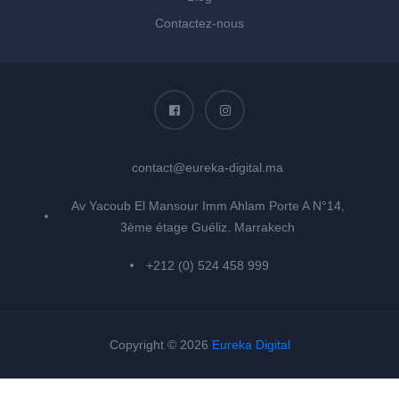
Contactez-nous
contact@eureka-digital.ma
Av Yacoub El Mansour Imm Ahlam Porte A N°14,
3ème étage Guéliz. Marrakech
+212 (0) 524 458 999
Copyright © 2026
Eureka Digital