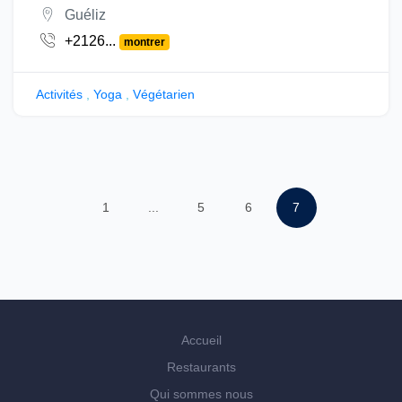
Guéliz
+2126...
montrer
Activités
,
Yoga
,
Végétarien
1
...
5
6
7
Accueil
Restaurants
Qui sommes nous