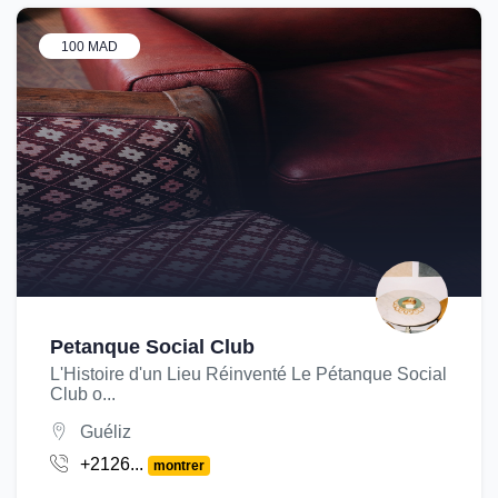
100 MAD
Petanque Social Club
L'Histoire d'un Lieu Réinventé Le Pétanque Social
Club o...
Guéliz
+2126...
montrer