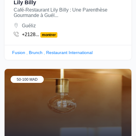
Lily Billy
Café-Restaurant Lily Billy : Une Parenthèse
Gourmande à Guél...
Guéliz
+2128...
montrer
Fusion
,
Brunch
,
Restaurant International
50-100 MAD