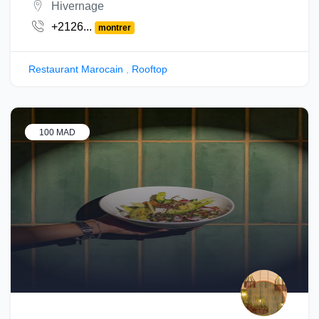
Hivernage
+2126...
montrer
Restaurant Marocain
,
Rooftop
100 MAD