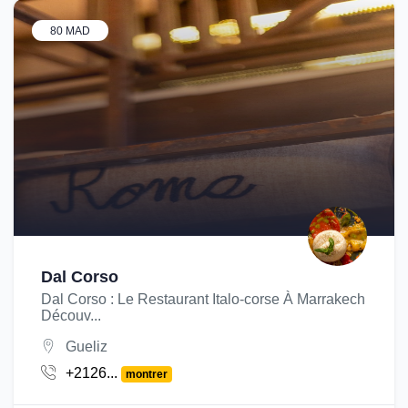
80 MAD
Dal Corso
Dal Corso : Le Restaurant Italo-corse À Marrakech
Découv...
Gueliz
+2126...
montrer