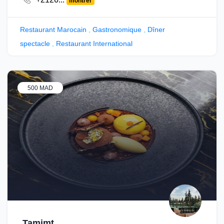
montrer
Restaurant Marocain
,
Gastronomique
,
Dîner
spectacle
,
Restaurant International
500 MAD
Tamimt