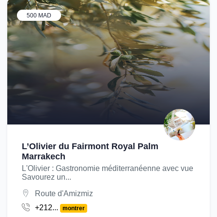
500 MAD
L’Olivier du Fairmont Royal Palm
Marrakech
L'Olivier : Gastronomie méditerranéenne avec vue
Savourez un...
Route d'Amizmiz
+212...
montrer