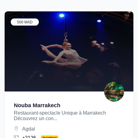
500 MAD
Nouba Marrakech
Restaurant-spectacle Unique à Marrakech
Découvrez un con...
Agdal
+2126...