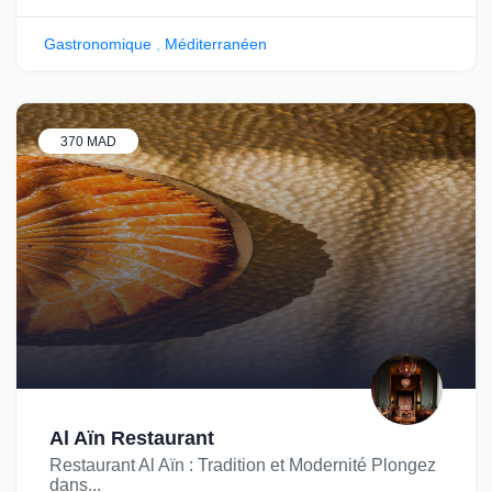
Gastronomique
,
Méditerranéen
370 MAD
Al Aïn Restaurant
Restaurant Al Aïn : Tradition et Modernité Plongez
dans...