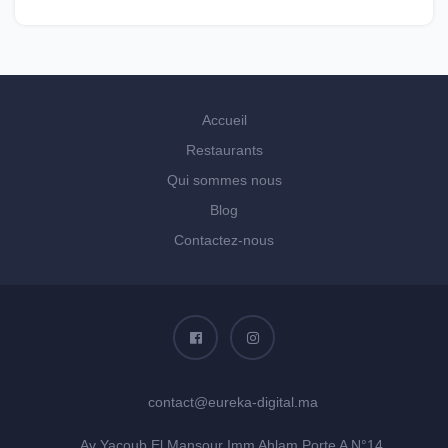
Accueil
Restaurants
Qui sommes nous
Blog
Contactez-nous
contact@eureka-digital.ma
Av Yacoub El Mansour Imm Ahlam Porte A N°14,