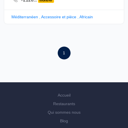
montrer
Méditerranéen
,
Accessoire et pièce
,
Africain
1
Accueil
Restaurants
Qui sommes nous
Blog