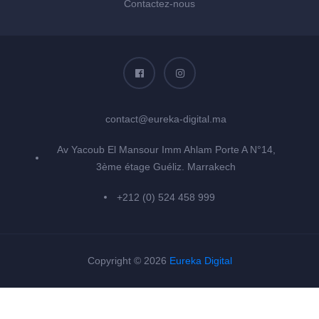
Contactez-nous
contact@eureka-digital.ma
Av Yacoub El Mansour Imm Ahlam Porte A N°14,
3ème étage Guéliz. Marrakech
+212 (0) 524 458 999
Copyright © 2026
Eureka Digital