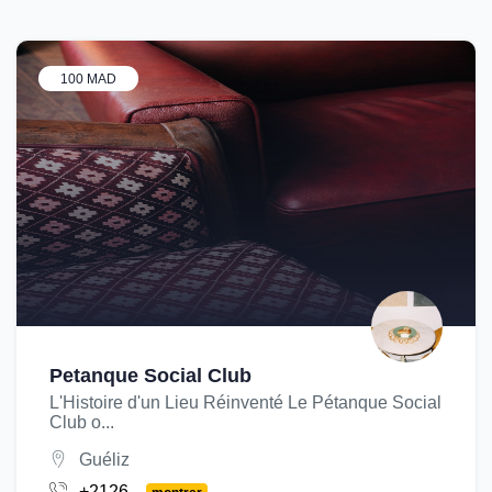
100 MAD
Petanque Social Club
L'Histoire d'un Lieu Réinventé Le Pétanque Social
Club o...
Guéliz
+2126...