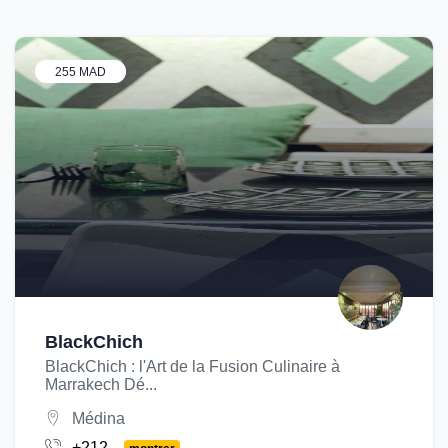
255 MAD
BlackChich
BlackChich : l'Art de la Fusion Culinaire à
Marrakech Dé...
Médina
+212...