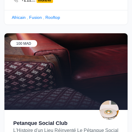
montrer
Africain
,
Fusion
,
Rooftop
100 MAD
Petanque Social Club
L'Histoire d'un Lieu Réinventé Le Pétanque Social