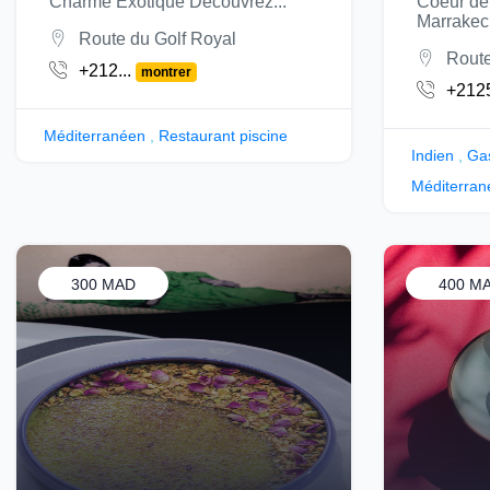
Charme Exotique Découvrez...
Coeur de 
Marrakec.
Route du Golf Royal
Route
+212...
montrer
+2125
Méditerranéen
,
Restaurant piscine
Indien
,
Ga
Méditerran
300 MAD
400 M