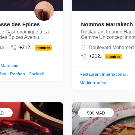
asse des Epices
Nommos Marrakech
ce Gastronomique à La
Restaurant-Lounge Haut
des Épices Aventu...
Gamme Un concept innova
na
+212...
Boulevard Mohamed 
montrer
+212...
montrer
 Marocain
,
éen
,
Rooftop
,
Cocktail
Restaurant International
,
Méditerranéen
AD
500 MAD