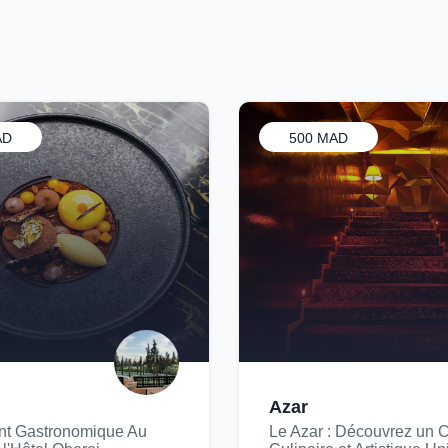
AD
500 MAD
Azar
nt Gastronomique Au
Le Azar : Découvrez un 