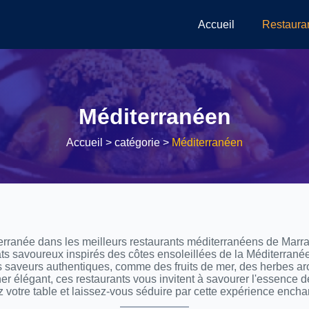
Accueil
Restaura
Méditerranéen
Accueil
> catégorie >
Méditerranéen
rranée dans les meilleurs restaurants méditerranéens de Marra
s savoureux inspirés des côtes ensoleillées de la Méditerranée.
des saveurs authentiques, comme des fruits de mer, des herbes 
er élégant, ces restaurants vous invitent à savourer l'essence d
 votre table et laissez-vous séduire par cette expérience encha