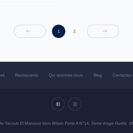
1
2
eil
Restaurants
Qui sommes nous
Blog
Contactez
Av Yacoub El Mansour Imm Ahlam Porte A N°14, 3ème étage Guéliz. M