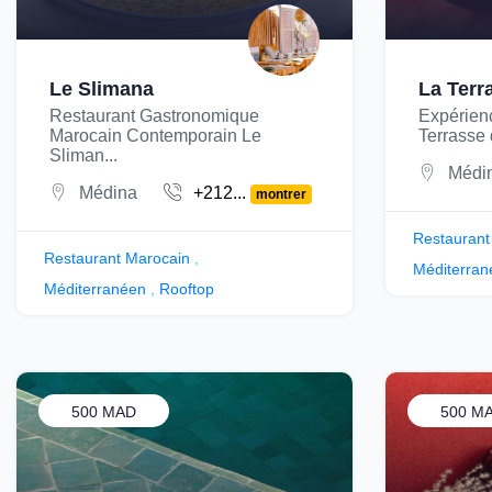
Le Slimana
La Terr
Restaurant Gastronomique
Expérien
Marocain Contemporain Le
Terrasse 
Sliman...
Médi
Médina
+212...
montrer
Restaurant
Restaurant Marocain
,
Méditerran
Méditerranéen
,
Rooftop
500 MAD
500 M