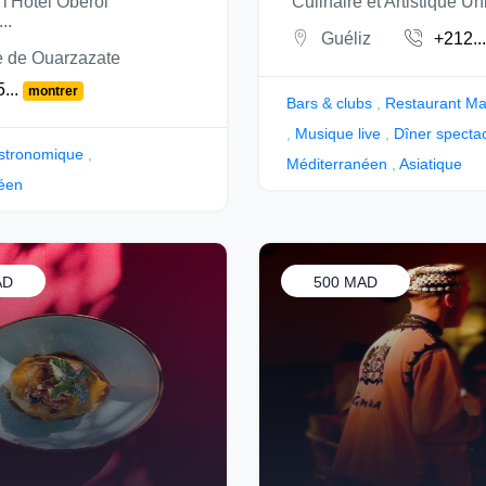
l'Hôtel Oberoi
Culinaire et Artistique Uni
..
Guéliz
+212..
 de Ouarzazate
...
montrer
Bars & clubs
,
Restaurant Ma
,
Musique live
,
Dîner specta
stronomique
,
Méditerranéen
,
Asiatique
éen
AD
500 MAD