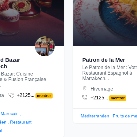
d Bazar
Patron de la Mer
ech
Le Patron de la Mer : Vot
Restaurant Espagnol à
 Bazar: Cuisine
Marrakech...
e & Fusion Française
.
Hivernage
na
+2125...
montrer
+2125...
montrer
 Marocain
,
Méditerranéen
,
Fruits de me
éen
,
Restaurant
al