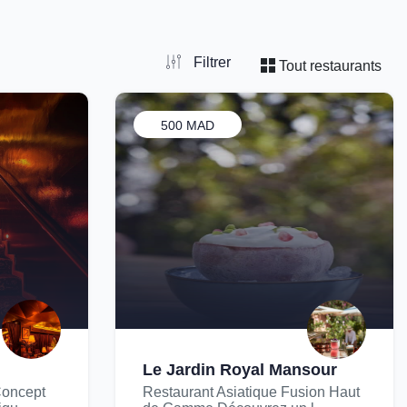
Filtrer
Tout restaurants
500 MAD
Le Jardin Royal Mansour
Concept
Restaurant Asiatique Fusion Haut