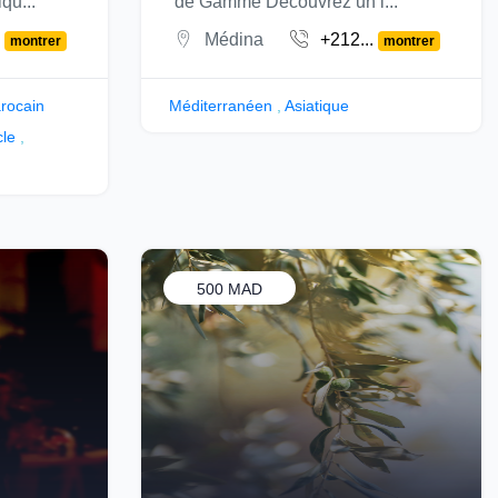
qu...
de Gamme Découvrez un l...
.
Médina
+212...
montrer
montrer
rocain
Méditerranéen
,
Asiatique
cle
,
500 MAD