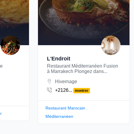
L'Endroit
re
Restaurant Méditerranéen Fusion
à Marrakech Plongez dans...
Hivernage
+2126...
montrer
Restaurant Marocain
,
r
Méditerranéen