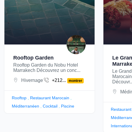
Rooftop Garden
Le Gran
Marrak
Rooftop Garden du Nobu Hotel
Marrakech Découvrez un conc...
Le Grand
Marocain
Hivernage
+212...
montrer
Découvr..
Médi
Rooftop
,
Restaurant Marocain
,
Méditerranéen
,
Cocktail
,
Piscine
Restaurant
Méditerran
Internation