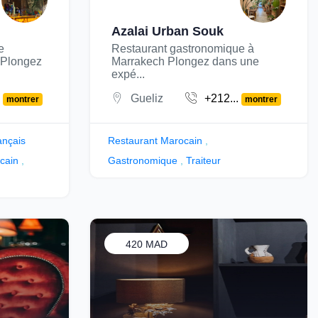
Azalai Urban Souk
e
Restaurant gastronomique à
 Plongez
Marrakech Plongez dans une
expé...
.
Gueliz
+212...
montrer
montrer
ançais
Restaurant Marocain
,
cain
,
Gastronomique
,
Traiteur
420 MAD