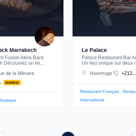
ack Marrakech
Le Palace
nt Fusion Akira Back
Palace Restaurant-Bar A
 Découvrez un lie...
Un lieu unique sur deux n
e de la Ménara
Hivernage
+212..
..
montrer
Restaurant Français
,
Restau
International
Asiatique