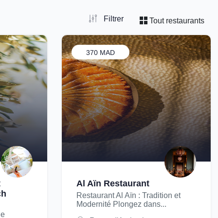
Filtrer
Tout restaurants
370 MAD
t
Al Aïn Restaurant
ch
Restaurant Al Aïn : Tradition et
Modernité Plongez dans...
ue