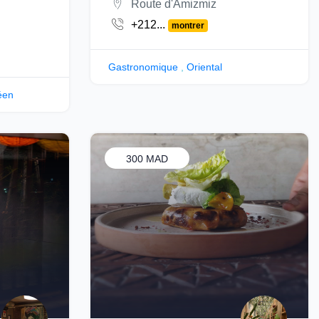
Route d'Amizmiz
+212...
montrer
Gastronomique
,
Oriental
éen
300 MAD