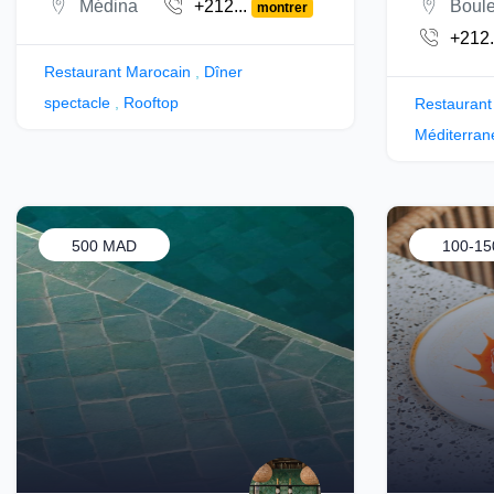
Médina
+212...
Boule
montrer
+212.
Restaurant Marocain
,
Dîner
spectacle
,
Rooftop
Restaurant 
Méditerran
500 MAD
100-1