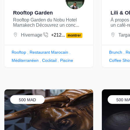
Rooftop Garden
Lili & Ol
Rooftop Garden du Nobu Hotel
À propos d
Marrakech Découvrez un conc...
un café-re
Hivernage
+212...
Targa
montrer
Rooftop
,
Restaurant Marocain
,
Brunch
,
Re
Méditerranéen
,
Cocktail
,
Piscine
Coffee Sho
500 MAD
500 M