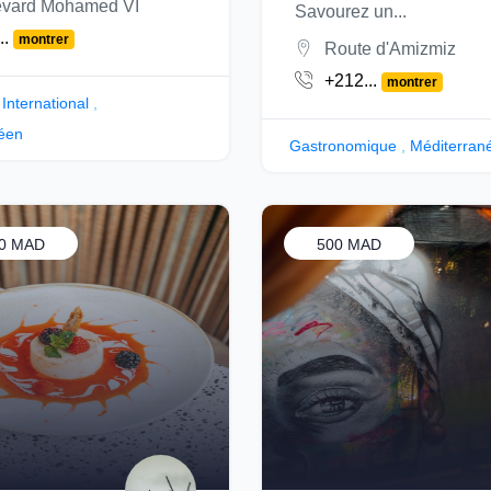
vard Mohamed VI
Savourez un...
..
montrer
Route d'Amizmiz
+212...
montrer
International
,
éen
Gastronomique
,
Méditerran
50 MAD
500 MAD