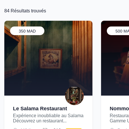
84 Résultats trouvés
350 MAD
500 M
Le Salama Restaurant
Nommos
Expérience inoubliable au Salama
Restaura
Découvrez un restaurant...
Gamme Un