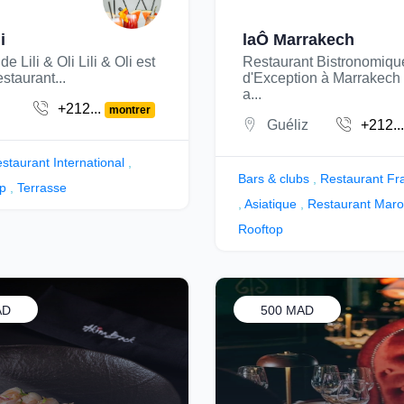
i
laÔ Marrakech
e Lili & Oli Lili & Oli est
Restaurant Bistronomiqu
staurant...
d'Exception à Marrakech
a...
+212...
montrer
Guéliz
+212..
staurant International
,
Bars & clubs
,
Restaurant Fr
p
,
Terrasse
,
Asiatique
,
Restaurant Maro
Rooftop
AD
500 MAD