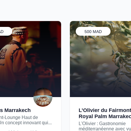
AD
500 MAD
 Marrakech
L’Olivier du Fairmon
Royal Palm Marrake
nt-Lounge Haut de
 concept innovant qui...
L'Olivier : Gastronomie
méditerranéenne avec v