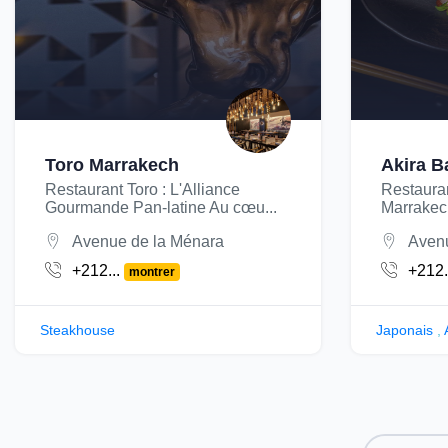
Toro Marrakech
Akira B
Restaurant Toro : L'Alliance
Restaura
Gourmande Pan-latine Au cœu...
Marrakech
Avenue de la Ménara
Avenu
+212...
+212.
montrer
Steakhouse
Japonais
,