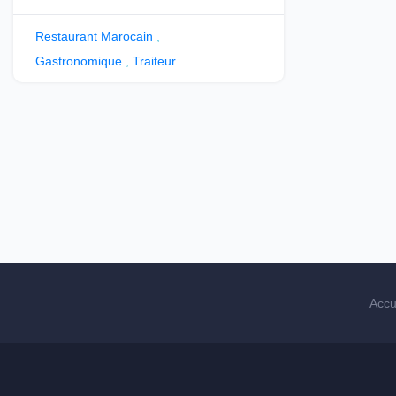
Restaurant Marocain
,
Gastronomique
,
Traiteur
Accu