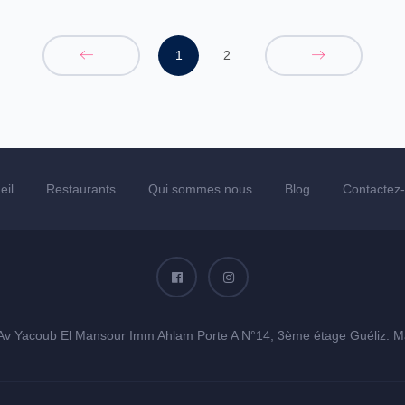
1
2
eil
Restaurants
Qui sommes nous
Blog
Contactez
Av Yacoub El Mansour Imm Ahlam Porte A N°14, 3ème étage Guéliz. M