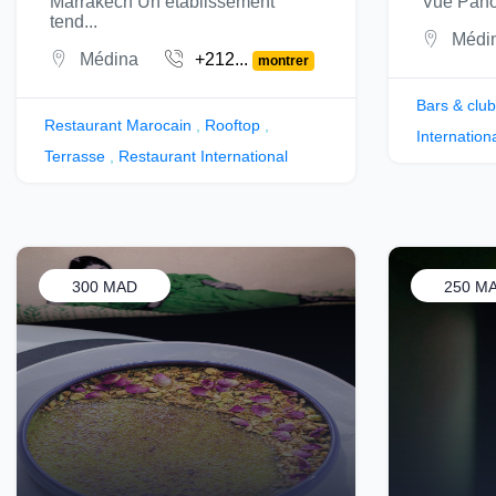
Marrakech Un établissement
Vue Pano
tend...
Médi
Médina
+212...
montrer
Bars & clu
Restaurant Marocain
,
Rooftop
,
Internation
Terrasse
,
Restaurant International
300 MAD
250 M