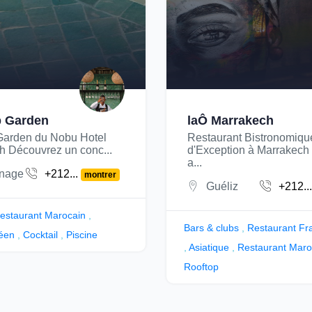
p Garden
laÔ Marrakech
Garden du Nobu Hotel
Restaurant Bistronomiqu
h Découvrez un conc...
d'Exception à Marrakech
a...
nage
+212...
montrer
Guéliz
+212..
estaurant Marocain
,
Bars & clubs
,
Restaurant Fr
éen
,
Cocktail
,
Piscine
,
Asiatique
,
Restaurant Maro
Rooftop