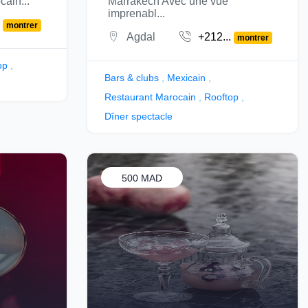
cain...
Marrakech Avec une vue
imprenabl...
.
montrer
Agdal
+212...
montrer
op
,
Bars & clubs
,
Mexicain
,
Restaurant Marocain
,
Rooftop
,
Dîner spectacle
500 MAD