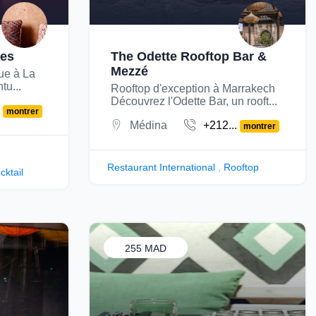
ces
The Odette Rooftop Bar &
Mezzé
ue à La
tu...
Rooftop d'exception à Marrakech
Découvrez l'Odette Bar, un rooft...
.
montrer
Médina
+212...
montrer
Restaurant International
,
Rooftop
cktail
255 MAD