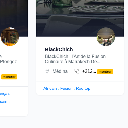
BlackChich
e
BlackChich : l'Art de la Fusion
 Plongez
Culinaire à Marrakech Dé...
Médina
+212...
montrer
.
montrer
Africain
,
Fusion
,
Rooftop
ançais
cain
,