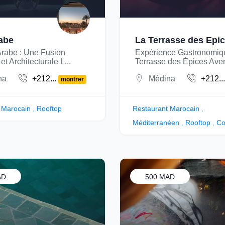
abe
La Terrasse des Epi
Arabe : Une Fusion
Expérience Gastronomiq
et Architecturale L...
Terrasse des Épices Aven
na
+212...
Médina
+212..
montrer
 Marocain
,
Rooftop
Restaurant Marocain
,
Méditerranéen
,
Rooftop
,
Co
AD
500 MAD