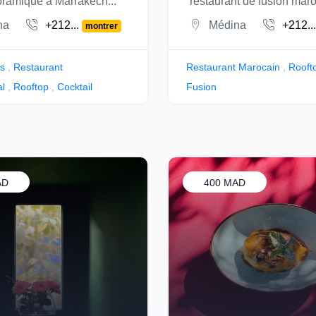
ramique à Marrakech...
restaurant de fusion maro
na
+212...
Médina
+212..
montrer
bs
,
Restaurant
Restaurant Marocain
,
Rooft
al
,
Rooftop
,
Cocktail
Fusion
AD
400 MAD