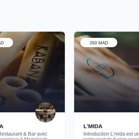
AD
260 MAD
A
L'MIDA
Restaurant & Bar avec
Introduction L'mida est u