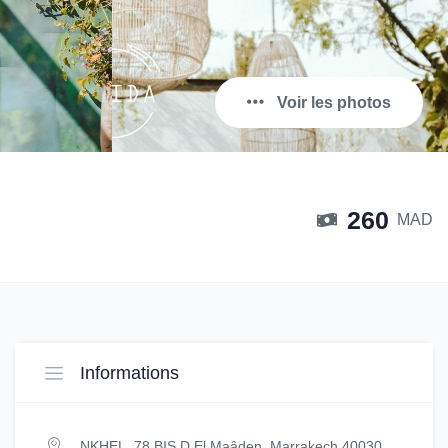
Voir les photos
260
MAD
Informations
NKHEL, 78 BIS D.El Maâden, Marrakech 40030,