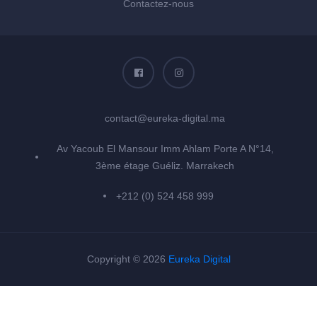
Contactez-nous
contact@eureka-digital.ma
Av Yacoub El Mansour Imm Ahlam Porte A N°14,
3ème étage Guéliz. Marrakech
+212 (0) 524 458 999
Copyright © 2026
Eureka Digital