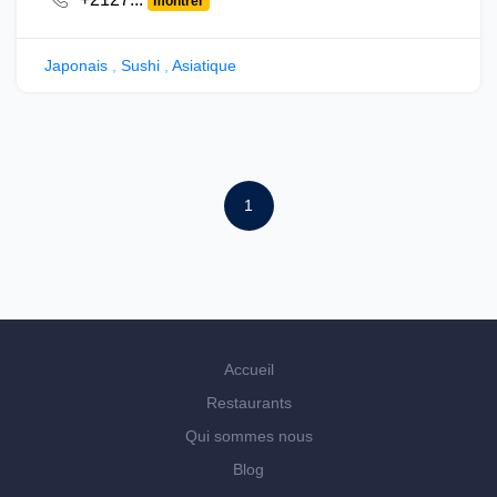
montrer
Japonais
,
Sushi
,
Asiatique
1
Accueil
Restaurants
Qui sommes nous
Blog