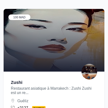
100 MAD
Zushi
Restaurant asiatique à Marrakech : Zushi Zushi
est un re...
Guéliz
+2127...