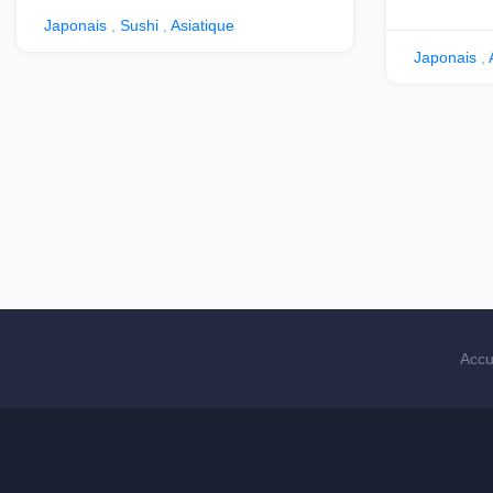
Japonais
,
Sushi
,
Asiatique
Japonais
,
Accu