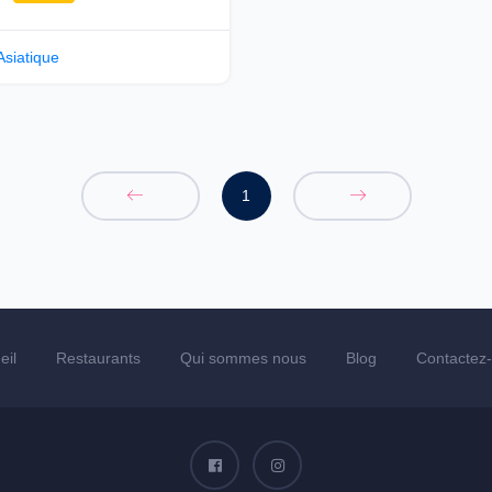
Asiatique
1
eil
Restaurants
Qui sommes nous
Blog
Contactez