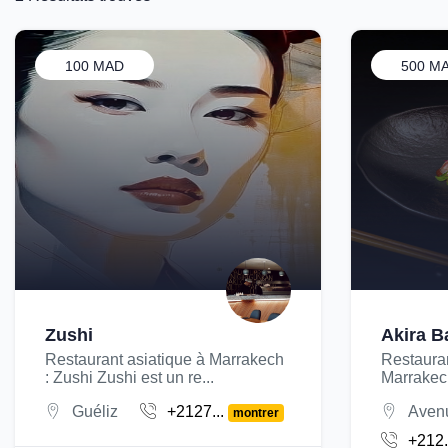
100 MAD
500 M
Zushi
Akira B
Restaurant asiatique à Marrakech
Restaura
: Zushi Zushi est un re...
Marrakech
Guéliz
+2127...
Avenu
montrer
+212.