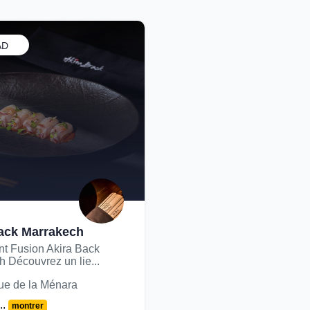
AD
ack Marrakech
nt Fusion Akira Back
 Découvrez un lie...
e de la Ménara
..
montrer