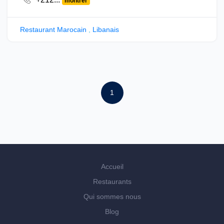
montrer
Restaurant Marocain
,
Libanais
1
Accueil
Restaurants
Qui sommes nous
Blog