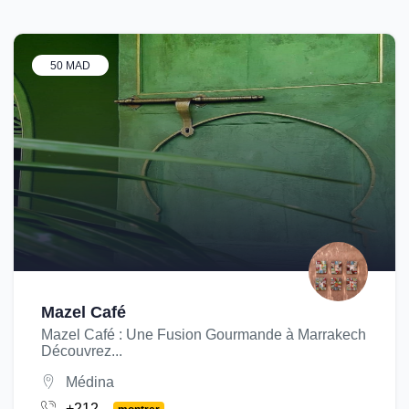
50 MAD
Mazel Café
Mazel Café : Une Fusion Gourmande à Marrakech
Découvrez...
Médina
+212...