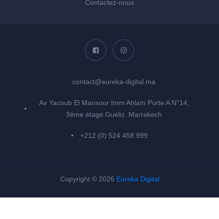
Contactez-nous
contact@eureka-digital.ma
Av Yacoub El Mansour Imm Ahlam Porte A N°14,
3ème étage Guéliz. Marrakech
+212 (0) 524 458 999
Copyright © 2026
Eureka Digital