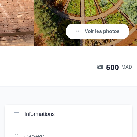
Voir les photos
500
MAD
Informations
C5C2+RC