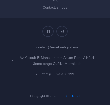
Contactez-nous
contact@eureka-digital.ma
Av Yacoub El Mansour Imm Ahlam Porte A N°14,
3ème étage Guéliz. Marrakech
+212 (0) 524 458 999
Copyright © 2026
Eureka Digital