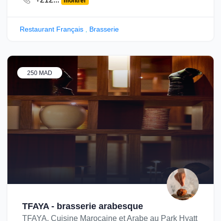
montrer
Restaurant Français
,
Brasserie
250 MAD
TFAYA - brasserie arabesque
TFAYA, Cuisine Marocaine et Arabe au Park Hyatt