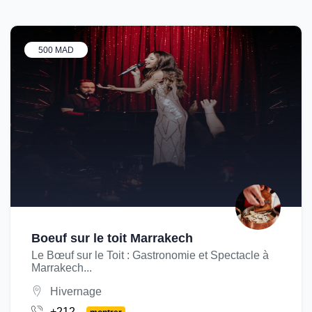
500 MAD
Boeuf sur le toit Marrakech
Le Bœuf sur le Toit : Gastronomie et Spectacle à
Marrakech...
Hivernage
+212...