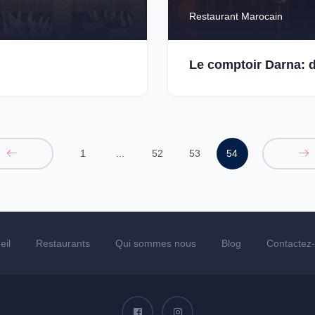
Restaurant Marocain
Le comptoir Darna: d
1
...
52
53
54
eil
Restaurants
Qui sommes nous
Blog
Contactez