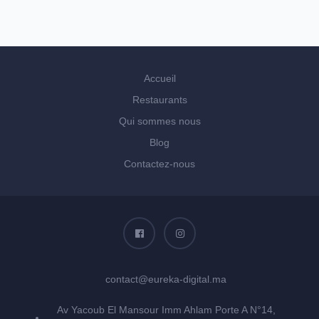
Accueil
Restaurants
Qui sommes nous
Blog
Contactez-nous
contact@eureka-digital.ma
Av Yacoub El Mansour Imm Ahlam Porte A N°14,