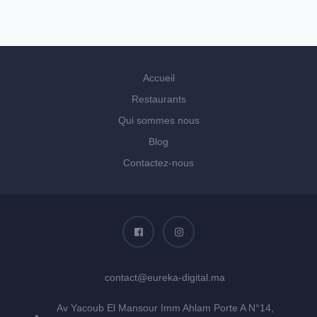
Accueil
Restaurants
Qui sommes nous
Blog
Contactez-nous
contact@eureka-digital.ma
Av Yacoub El Mansour Imm Ahlam Porte A N°14,