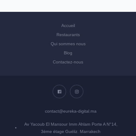
Accueil
Restaurants
Qui sommes nous
Blog
Contactez-nous
contact@eureka-digital.ma
Av Yacoub El Mansour Imm Ahlam Porte A N°14,
3ème étage Guéliz. Marrakech