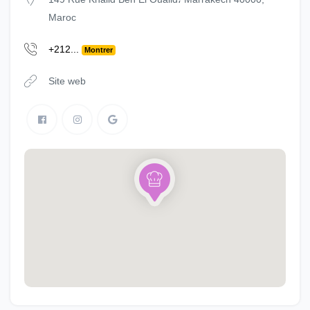
Maroc
+212...
Montrer
Site web