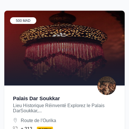
500 MAD
Palais Dar Soukkar
Lieu Historique Réinventé Explorez le Palais
DarSoukkar,...
Route de l'Ourika
+ 212...