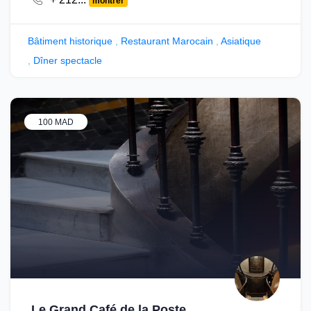
montrer
Bâtiment historique
,
Restaurant Marocain
,
Asiatique
,
Dîner spectacle
100 MAD
Le Grand Café de la Poste