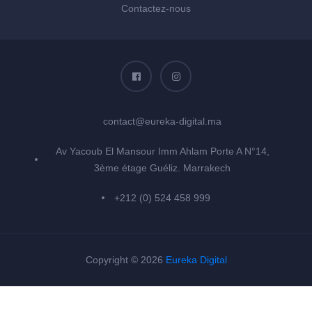
Contactez-nous
contact@eureka-digital.ma
Av Yacoub El Mansour Imm Ahlam Porte A N°14,
3ème étage Guéliz. Marrakech
+212 (0) 524 458 999
Copyright © 2026
Eureka Digital