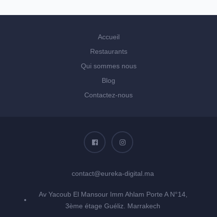
Accueil
Restaurants
Qui sommes nous
Blog
Contactez-nous
contact@eureka-digital.ma
Av Yacoub El Mansour Imm Ahlam Porte A N°14,
3ème étage Guéliz. Marrakech