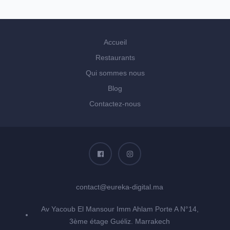
Accueil
Restaurants
Qui sommes nous
Blog
Contactez-nous
contact@eureka-digital.ma
Av Yacoub El Mansour Imm Ahlam Porte A N°14,
3ème étage Guéliz. Marrakech