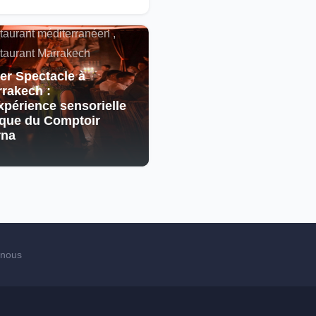
cain , Spectacle ,
taurant méditerranéen ,
taurant Marrakech
er Spectacle à
rakech :
xpérience sensorielle
que du Comptoir
rna
-nous