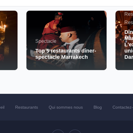
Maro
Res
Res
Dîn
Mar
Spectacle
L'e
Top 5 restaurants dîner-
uni
spectacle Marrakech
Da
eil
Restaurants
Qui sommes nous
Blog
Contactez