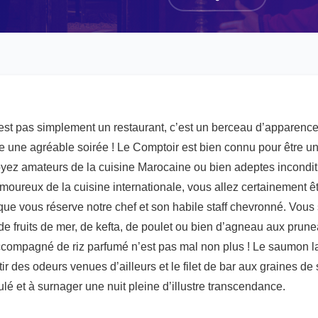
est pas simplement un restaurant, c’est un berceau d’apparence
ivre une agréable soirée ! Le Comptoir est bien connu pour être u
oyez amateurs de la cuisine Marocaine ou bien adeptes incondit
moureux de la cuisine internationale, vous allez certainement ê
 que vous réserve notre chef et son habile staff chevronné. Vous
de fruits de mer, de kefta, de poulet ou bien d’agneau aux prune
accompagné de riz parfumé n’est pas mal non plus ! Le saumon l
ntir des odeurs venues d’ailleurs et le filet de bar aux graines 
lé et à surnager une nuit pleine d’illustre transcendance.
Actu