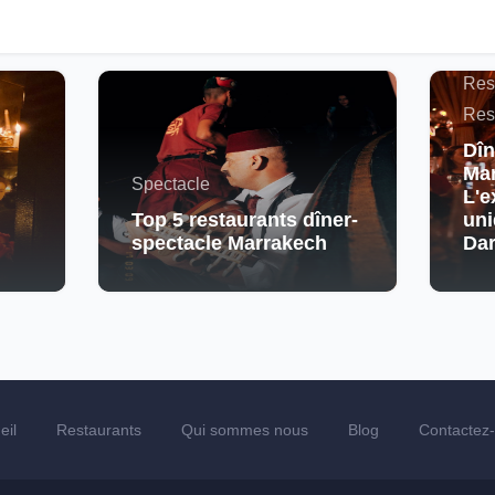
Actu
Maro
Res
Res
Dîn
Mar
Spectacle
L'e
Top 5 restaurants dîner-
uni
spectacle Marrakech
Da
eil
Restaurants
Qui sommes nous
Blog
Contactez