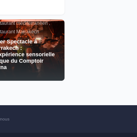
alités , Restaurant
cain , Spectacle ,
taurant méditerranéen ,
taurant Marrakech
er Spectacle à
rakech :
xpérience sensorielle
que du Comptoir
rna
-nous