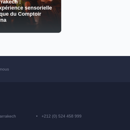
rakech :
xpérience sensorielle
que du Comptoir
rna
-nous
arrakech
+212 (0) 524 458 999