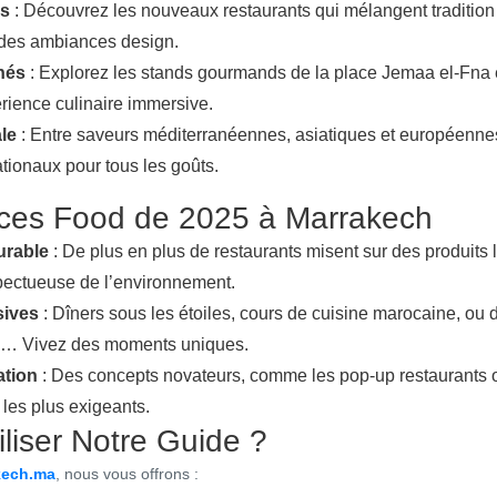
es
: Découvrez les nouveaux restaurants qui mélangent tradition
t des ambiances design.
hés
: Explorez les stands gourmands de la place Jemaa el-Fna 
rience culinaire immersive.
le
: Entre saveurs méditerranéennes, asiatiques et européenne
ationaux pour tous les goûts.
ces Food de 2025 à Marrakech
urable
: De plus en plus de restaurants misent sur des produits 
pectueuse de l’environnement.
sives
: Dîners sous les étoiles, cours de cuisine marocaine, ou
on… Vivez des moments uniques.
ation
: Des concepts novateurs, comme les pop-up restaurants ou
 les plus exigeants.
iliser Notre Guide ?
kech.ma
, nous vous offrons :