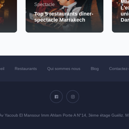
Mar
Spectacle
L'e
Top 5 restaurants dîner-
uni
spectacle Marrakech
Da
eil
Restaurants
Qui sommes nous
Blog
Contactez
Av Yacoub El Mansour Imm Ahlam Porte A N°14, 3ème étage Guéliz. M