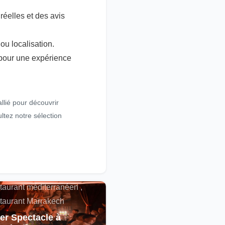
éelles et des avis
ou localisation.
 pour une expérience
llié pour découvrir
ltez notre sélection
alités , Restaurant
cain , Spectacle ,
taurant méditerranéen ,
taurant Marrakech
er Spectacle à