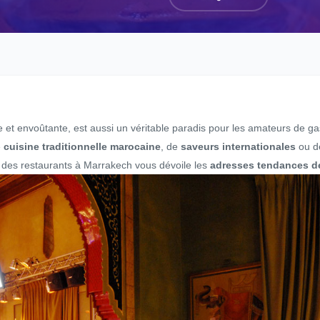
te et envoûtante, est aussi un véritable paradis pour les amateurs de 
e
cuisine traditionnelle marocaine
, de
saveurs internationales
ou 
e des restaurants à Marrakech vous dévoile les
adresses tendances d