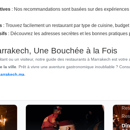
tives
: Nos recommandations sont basées sur des expériences r
s
: Trouvez facilement un restaurant par type de cuisine, budget 
sifs
: Découvrez les adresses secrètes et les bonnes pratiques
rrakech, Une Bouchée à la Fois
ant ou un visiteur, notre guide des restaurants à Marrakech est votre a
 la ville
. Prêt à vivre une aventure gastronomique inoubliable ? Consu
Marrakech.ma
.
Actu
Maro
Res
Res
Dîn