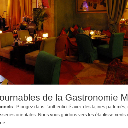
tournables de la Gastronomie M
onnels
: Plongez dans l’authenticité avec des tajines parfumés
sseries orientales. Nous vous guidons vers les établissements 
ine.