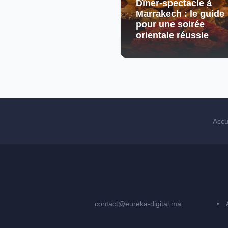
Dîner-spectacle à
Marrakech : le guide
pour une soirée
orientale réussie
Accu
contact@eureka-digital.ma