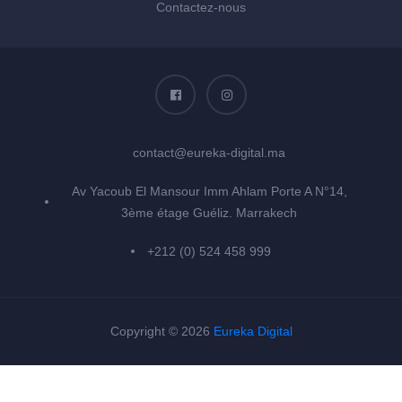
Contactez-nous
contact@eureka-digital.ma
Av Yacoub El Mansour Imm Ahlam Porte A N°14,
3ème étage Guéliz. Marrakech
+212 (0) 524 458 999
Copyright © 2026
Eureka Digital