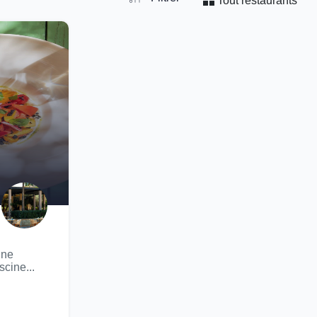
Tout restaurants
ine
scine...