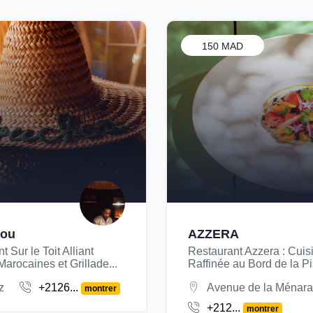
150 MAD
ou
AZZERA
 Sur le Toit Alliant
Restaurant Azzera : Cuis
arocaines et Grillade...
Raffinée au Bord de la Pi
z
+2126...
Avenue de la Ménara
montrer
+212...
montrer