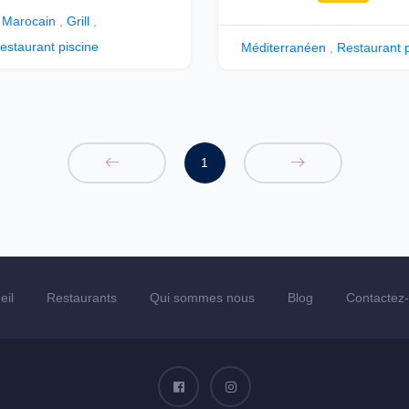
 Marocain
,
Grill
,
estaurant piscine
Méditerranéen
,
Restaurant p
1
eil
Restaurants
Qui sommes nous
Blog
Contactez