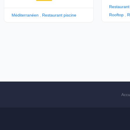
Restaurant
Rooftop
,
R
Méditerranéen
,
Restaurant piscine
Accu