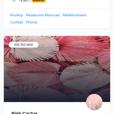
montrer
Rooftop
,
Restaurant Marocain
,
Méditerranéen
,
Cocktail
,
Piscine
300-350 MAD
Pink Cactus