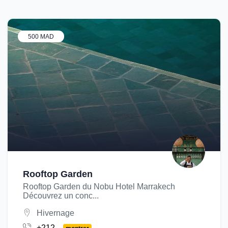
500 MAD
Rooftop Garden
Rooftop Garden du Nobu Hotel Marrakech
Découvrez un conc...
Hivernage
+212...