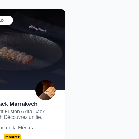
AD
ack Marrakech
nt Fusion Akira Back
 Découvrez un lie...
e de la Ménara
..
montrer