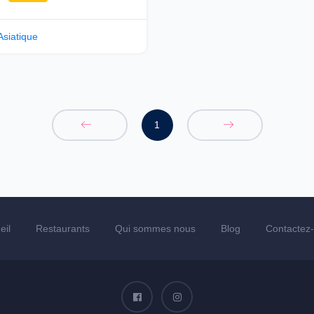
Asiatique
1
eil
Restaurants
Qui sommes nous
Blog
Contactez