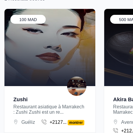
100 MAD
500 M
Zushi
Akira B
Restaurant asiatique à Marrakech
Restaura
: Zushi Zushi est un re...
Marrakech
Guéliz
+2127...
Avenu
montrer
+212.