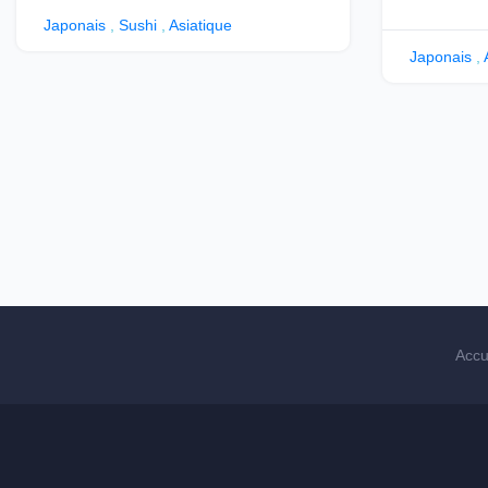
Japonais
,
Sushi
,
Asiatique
Japonais
,
Accu