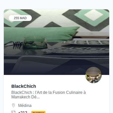
255 MAD
BlackChich
BlackChich : l'Art de la Fusion Culinaire à
Marrakech Dé...
Médina
+212...