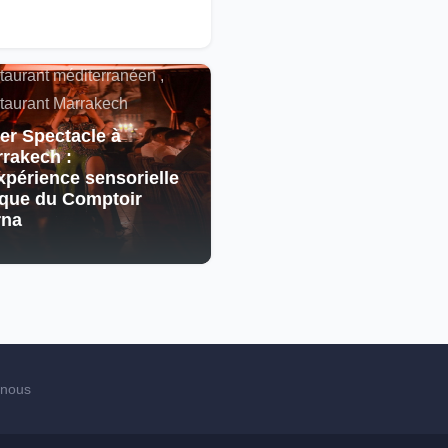
alités , Restaurant
cain , Spectacle ,
taurant méditerranéen ,
taurant Marrakech
er Spectacle à
rakech :
xpérience sensorielle
que du Comptoir
rna
-nous