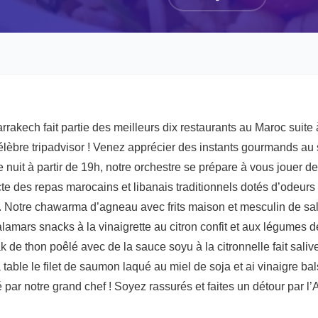
rakech fait partie des meilleurs dix restaurants au Maroc suite à
célèbre tripadvisor ! Venez apprécier des instants gourmands au 
nuit à partir de 19h, notre orchestre se prépare à vous jouer des
te des repas marocains et libanais traditionnels dotés d’odeurs
. Notre chawarma d’agneau avec frits maison et mesculin de sal
lamars snacks à la vinaigrette au citron confit et aux légumes de
 de thon poêlé avec de la sauce soyu à la citronnelle fait saliver
 table le filet de saumon laqué au miel de soja et ai vinaigre b
par notre grand chef ! Soyez rassurés et faites un détour par l’A