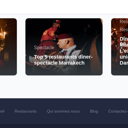
Actu
Maro
Res
Res
Dîn
Mar
Spectacle
L'e
Top 5 restaurants dîner-
uni
spectacle Marrakech
Da
eil
Restaurants
Qui sommes nous
Blog
Contactez