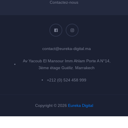
Contactez-nous
contact@eureka-digital.ma
Av Yacoub El Mansour Imm Ahlam Porte A N°14,
3ème étage Guéliz. Marrakech
+212 (0) 524 458 999
Copyright © 2026
Eureka Digital